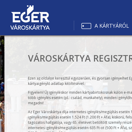
A KÁRTYÁRÓL
VÁROSKÁRTYA REGISZT
Ezen az oldalon keresztül egyszerűen, és gyorsan igényelhet E
kártyaigénylő adatlap kitöltésével.
Figyelem! Új igényléskor minden kártyabirtokosnak külön e-mai
több igénylés esetén (pl.: család, munkahely), minden igénylőh
megadni!
Az Eger Városkártya díja internetes igénylés/megújítás esetén 1
igénylés/megújítás esetén 1.524 Ft (1.200 Ft + Áfa), kiskorú, fe
tagozatos hallgatója, vagy 65. életévet betöltött személy részér
internetes igénylés/megújítás esetén 635 Ft-ot (500 Ft + Áfa), 