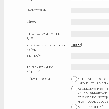
SZÜLETÉSI IDŐ
IRÁNYÍTÓSZÁM
VÁROS
UTCA, HÁZSZÁM, EMELET,
AJTÓ
POSTÁZÁSI CÍME MEGEGYEZIK
A CÍMMEL?
E-MAIL CÍM
TELEFONSZÁM (NEM
KÖTELEZŐ)
IGÉNYLÉS JOGCÍME
6. ÉLETÉVÉT BETÖLTÖ
LAKÓHELLYEL RENDELK
AZ ÖNKORMÁNYZAT FENN
VAGY AZ ÖNKORMÁNYZA
TÁRSASÁG DOLGOZÓJ
HIVATALÁNAK DOLGOZO
AZ EGRI SZÉKHELYŰ FE