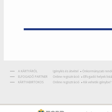
A KÁRTYÁRÓL
Igénylés és átvétel
Önkormányzati rend
ELFOGADÓ PARTNER
Online regisztráció
Elfogadó helyek list
KÁRTYABIRTOKOS
Online regisztráció
Kik vehetik igénybe?