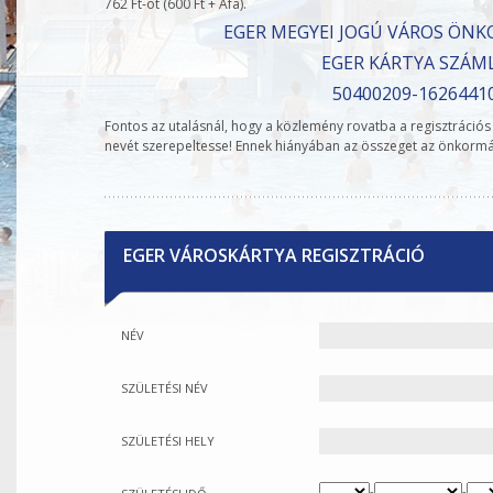
762 Ft-ot (600 Ft + Áfa).
EGER MEGYEI JOGÚ VÁROS ÖN
EGER KÁRTYA SZÁM
50400209-1626441
Fontos az utalásnál, hogy a közlemény rovatba a regisztrációs
nevét szerepeltesse! Ennek hiányában az összeget az önkormán
EGER VÁROSKÁRTYA REGISZTRÁCIÓ
NÉV
SZÜLETÉSI NÉV
SZÜLETÉSI HELY
-
-