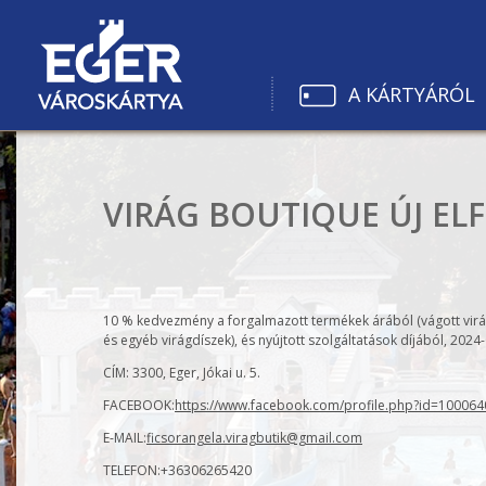
A KÁRTYÁRÓL
VIRÁG BOUTIQUE ÚJ EL
10 % kedvezmény a forgalmazott termékek árából (vágott virág
és egyéb virágdíszek), és nyújtott szolgáltatások díjából, 2024-
CÍM:
3300, Eger, Jókai u. 5.
FACEBOOK:
https://www.facebook.com/profile.php?id=10006
E-MAIL:
ficsorangela.viragbutik@gmail.com
TELEFON:
+36306265420