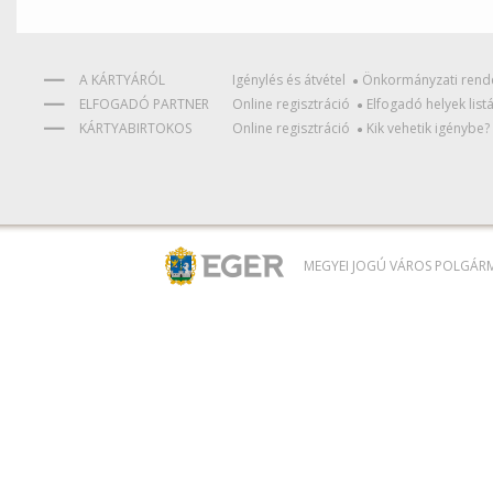
A KÁRTYÁRÓL
Igénylés és átvétel
Önkormányzati rend
ELFOGADÓ PARTNER
Online regisztráció
Elfogadó helyek list
KÁRTYABIRTOKOS
Online regisztráció
Kik vehetik igénybe?
MEGYEI JOGÚ VÁROS POLGÁRME